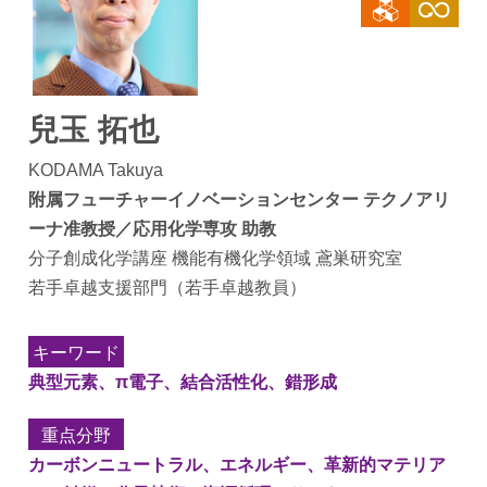
兒玉 拓也
KODAMA Takuya
附属フューチャーイノベーションセンター テクノアリ
ーナ准教授／応用化学専攻 助教
分子創成化学講座 機能有機化学領域 鳶巣研究室
若手卓越支援部門（若手卓越教員）
キーワード
典型元素、π電子、結合活性化、錯形成
重点分野
カーボンニュートラル、エネルギー、革新的マテリア