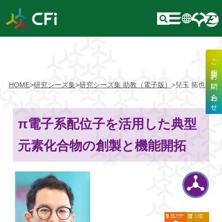
ご相談・お問い合わせ
HOME
>
研究シーズ集
>
研究シーズ集 助教（電子版）
>
兒玉 拓也
π電子系配位子を活用した典型
元素化合物の創製と機能開拓