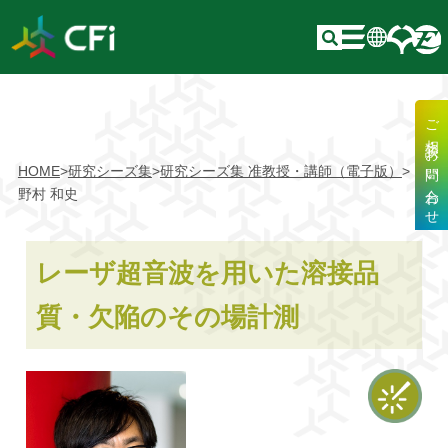
ご相談・お問い合わせ
HOME
>
研究シーズ集
>
研究シーズ集 准教授・講師（電子版）
>
野村 和史
レーザ超音波を用いた溶接品
質・欠陥のその場計測