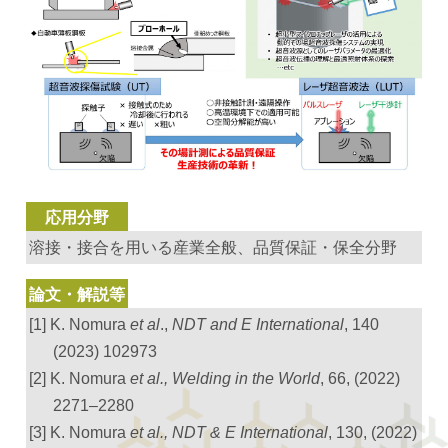
応用分野
溶接・接合を用いる産業全般、品質保証・保全分野
論文・解説等
[1] K. Nomura
et al
.,
NDT and E International
, 140
(2023) 102973
[2] K. Nomura
et al., Welding in the World
, 66, (2022)
2271–2280
[3] K. Nomura
et al., NDT & E International
, 130, (2022)