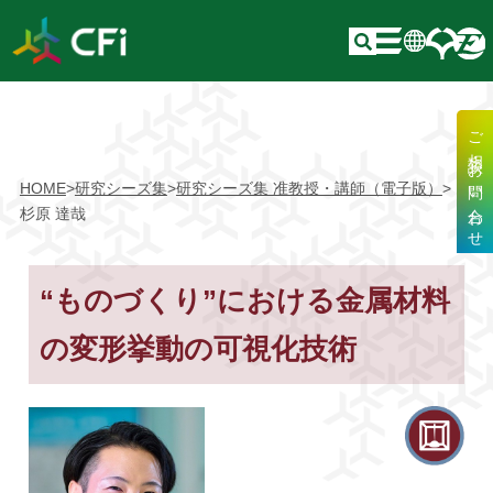
ご相談・お問い合わせ
HOME
>
研究シーズ集
>
研究シーズ集 准教授・講師（電子版）
>
杉原 達哉
“ものづくり”における金属材料
の変形挙動の可視化技術