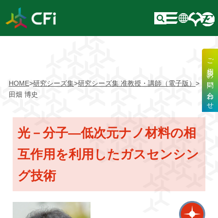
ご相談・お問い合わせ
HOME
>
研究シーズ集
>
研究シーズ集 准教授・講師（電子版）
>
田畑 博史
光－分子―低次元ナノ材料の相
互作用を利用したガスセンシン
グ技術