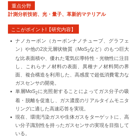
重点分野
計測分析技術、光・量子、革新的マテリアル
ここがポイント!【研究内容】
ナノカーボン（カーボンナノチューブ、グラフェ
ン）や他の2次元層状物質（MoS
など）のもつ巨大
2
な比表面積や、優れた電気伝導特性・光物性に注目
し、これらナノ材料の表面、異種ナノ材料間の界
面、複合構造を利用した、高感度で超低消費電力な
ガスセンサの開発。
単層MoS
に光照射することによってガス分子の吸
2
着・脱離を促進し、ガス濃度のリアルタイムモニタ
リングに適した高速応答を実現。
現在、環境汚染ガスや生体ガスをターゲットに、高
い分子識別性を持ったガスセンサの実現を目指して
いる。