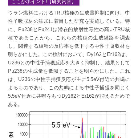
ここがポイント!【研究内容】
ウラン燃料におけるTRU核種の生成量抑制に向け、中
性子吸収材の添加に着目した研究を実施している。特
に、Pu238とPu241は潜在的放射性毒性の高いTRU核
種であることから、これらの核種の生成経路を調査
し、関連する核種の反応率を低下する中性子吸収材を
明らかにした。この検討において、Dy162とEr162は、
U236との中性子捕獲反応を大きく抑制し、結果として
Pu238の生成量を低減することを明らかにした。これ
は、U236の中性子捕獲反応が主に5.5eV付近の共鳴に
よるものであり、この共鳴による中性子捕獲を同じく
5.5eV付近に共鳴をもつDy162とEr162が抑えるためで
ある。