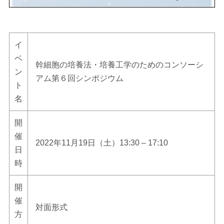
イ
ベ
幹細胞の培養法・培養工学のためのコンソーシ
ン
アム第６回シンポジウム
ト
名
開
催
2022年11月19日（土）13:30 – 17:10
日
時
開
催
対面形式
方