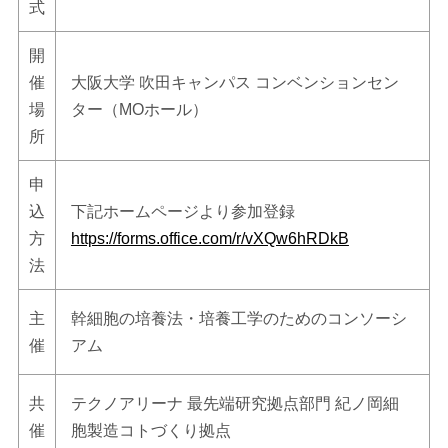
式
開
催
大阪大学 吹田キャンパス コンベンションセン
場
ター（MOホール）
所
申
込
下記ホームページより参加登録
方
https://forms.office.com/r/vXQw6hRDkB
法
主
幹細胞の培養法・培養工学のためのコンソーシ
催
アム
共
テクノアリーナ 最先端研究拠点部門 紀ノ岡細
催
胞製造コトづくり拠点