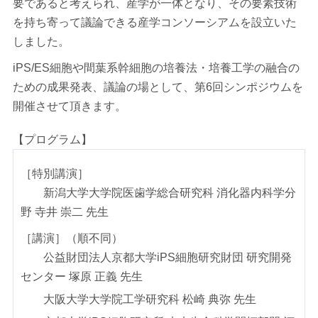
要であると考えられ、産学が一体となり、その要素技術
を持ち寄って議論できる産学コンソーシアムを設立いた
しました。
iPS/ES細胞や間葉系幹細胞の培養法・培養工学の融合の
ための成果発表、議論の場として、第6回シンポジウムを
開催させて頂きます。
【プログラム】
［特別講演］
新潟大学大学院医歯学総合研究科 消化器内科学分
野 寺井 崇二 先生
［講演］（順不同）
公益財団法人京都大学iPS細胞研究財団 研究開発
センター 塚原 正義 先生
大阪大学大学院工学研究科 松崎 典弥 先生