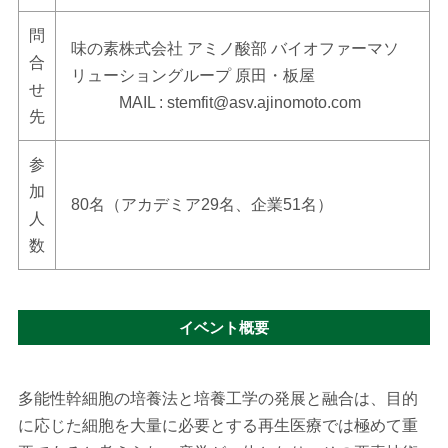
問
味の素株式会社 アミノ酸部 バイオファーマソ
合
リューショングループ 原田・板屋
せ
MAIL : stemfit@asv.ajinomoto.com
先
参
加
80名（アカデミア29名、企業51名）
人
数
イベント概要
多能性幹細胞の培養法と培養工学の発展と融合は、目的
に応じた細胞を大量に必要とする再生医療では極めて重