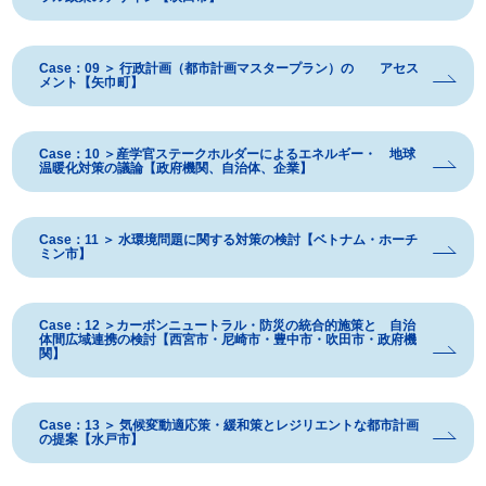
Case：09 ＞ 行政計画（都市計画マスタープラン）の アセス
メント【矢巾町】
Case：10 ＞産学官ステークホルダーによるエネルギー・ 地球
温暖化対策の議論【政府機関、自治体、企業】
Case：11 ＞ 水環境問題に関する対策の検討【ベトナム・ホーチ
ミン市】
Case：12 ＞カーボンニュートラル・防災の統合的施策と 自治
体間広域連携の検討【西宮市・尼崎市・豊中市・吹田市・政府機
関】
Case：13 ＞ 気候変動適応策・緩和策とレジリエントな都市計画
の提案【水戸市】