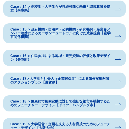
Case：14 ＞高校生・大学生らが持続可能な未来と環境政策を提
案【兵庫県】
Case：15 ＞政府機関・自治体・公的機関・研究機関・産業界メ
ンバー連携によるカーボンニュートラルに向けた政策提言【産学
官関係機関】
Case：16 ＞住民参加による地域・観光資源の評価と政策デザイ
ン【矢巾町】
Case：17＞大学生と社会人（企業関係者）による気候変動対策
のアクションプラン【滋賀県】
Case：18 ＞健康的で気候変動に対して強靭な都市を構想するた
めのフューチャー・デザイン【ドイツ・ハンブルグ市】
Case：19 ＞大学経営・企画を支える人材育成のためのフューチ
ャー・デザイン 【大阪大学】