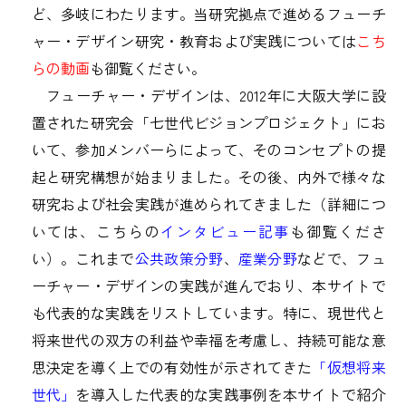
ど、多岐にわたります。当研究拠点で進めるフューチ
ャー・デザイン研究・教育および実践については
こち
らの動画
も御覧ください。
フューチャー・デザインは、2012年に大阪大学に設
置された研究会「七世代ビジョンプロジェクト」にお
いて、参加メンバーらによって、そのコンセプトの提
起と研究構想が始まりました。その後、内外で様々な
研究および社会実践が進められてきました（詳細につ
いては、こちらの
インタビュー記事
も御覧くださ
い）。これまで
公共政策分野
、
産業分野
などで、フュ
ーチャー・デザインの実践が進んでおり、本サイトで
も代表的な実践をリストしています。特に、現世代と
将来世代の双方の利益や幸福を考慮し、持続可能な意
思決定を導く上での有効性が示されてきた
「仮想将来
世代」
を導入した代表的な実践事例を本サイトで紹介