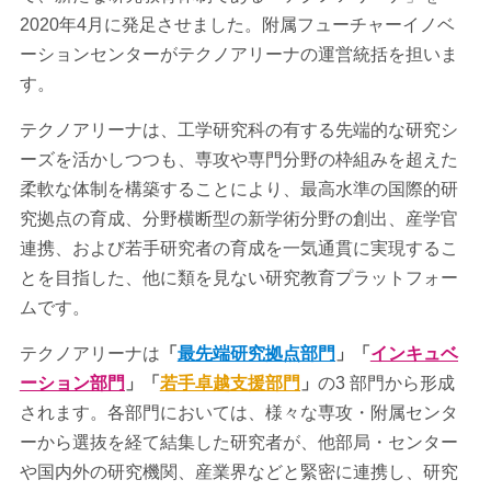
2020年4月に発足させました。附属フューチャーイノベ
ーションセンターがテクノアリーナの運営統括を担いま
す。
テクノアリーナは、工学研究科の有する先端的な研究シ
ーズを活かしつつも、専攻や専門分野の枠組みを超えた
柔軟な体制を構築することにより、最高水準の国際的研
究拠点の育成、分野横断型の新学術分野の創出、産学官
連携、および若手研究者の育成を一気通貫に実現するこ
とを目指した、他に類を見ない研究教育プラットフォー
ムです。
テクノアリーナは
「
最先端研究拠点部門
」「
インキュベ
ーション部門
」「
若手卓越支援部門
」
の3 部門から形成
されます。各部門においては、様々な専攻・附属センタ
ーから選抜を経て結集した研究者が、他部局・センター
や国内外の研究機関、産業界などと緊密に連携し、研究